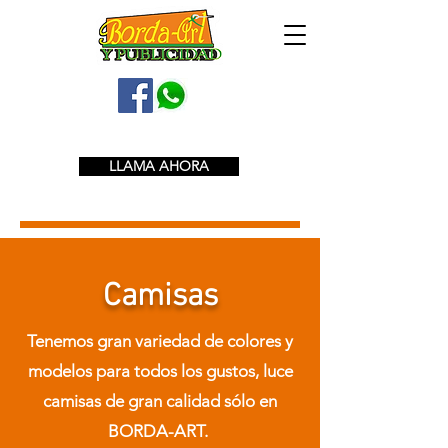
Tel:
55-5519-0599
| Cel.
55-8396-9923
LLAMA AHORA
Camisas
Tenemos gran variedad de colores y
modelos para todos los gustos, luce
camisas de gran calidad sólo en
BORDA-ART.